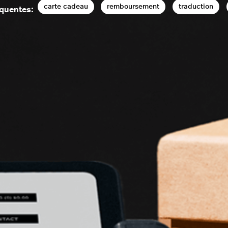
carte cadeau
remboursement
traduction
équentes: