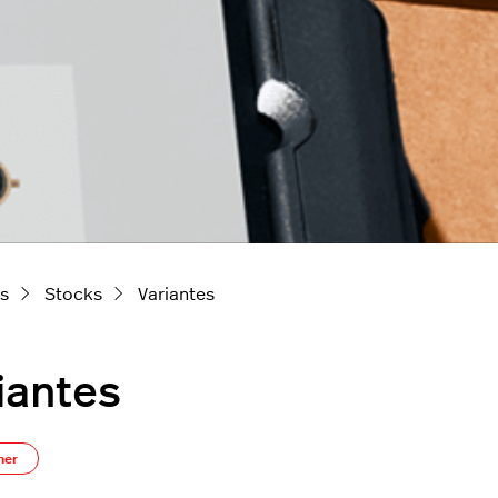
ts
Stocks
Variantes
iantes
S’abonner à Section
ner