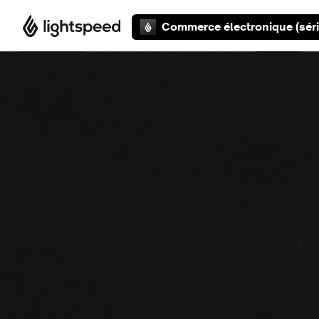
Aller au contenu principal
Commerce électronique (séri