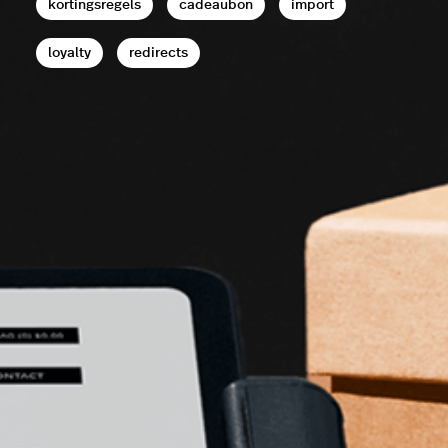
kortingsregels
cadeaubon
import
loyalty
redirects